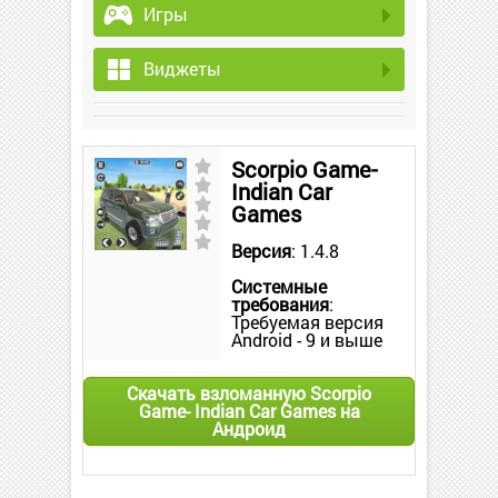
Игры
Виджеты
Scorpio Game-
Indian Car
Games
Версия
: 1.4.8
Системные
требования
:
Требуемая версия
Android - 9 и выше
Скачать взломанную Scorpio
Game- Indian Car Games на
Андроид