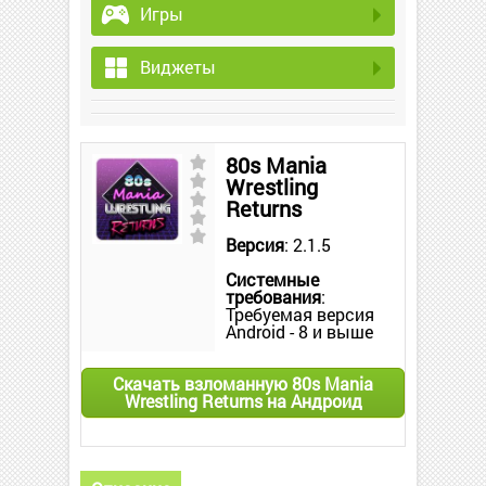
Игры
Виджеты
80s Mania
Wrestling
Returns
Версия
: 2.1.5
Системные
требования
:
Требуемая версия
Android - 8 и выше
Скачать взломанную 80s Mania
Wrestling Returns на Андроид