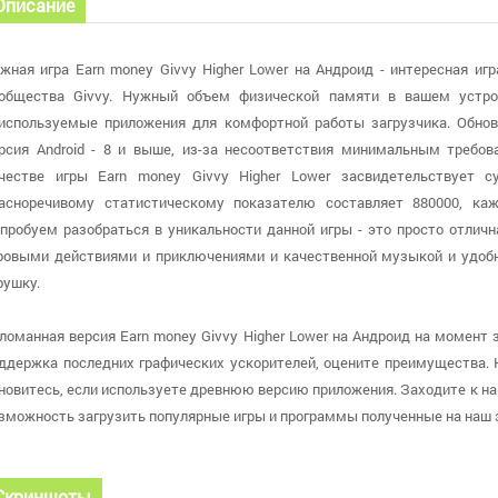
Описание
жная игра Earn money Givvy Higher Lower на Андроид - интересная иг
общества Givvy. Нужный объем физической памяти в вашем устро
используемые приложения для комфортной работы загрузчика. Обнов
рсия Android - 8 и выше, из-за несоответствия минимальным требо
честве игры Earn money Givvy Higher Lower засвидетельствует 
асноречивому статистическому показателю составляет 880000, каж
пробуем разобраться в уникальности данной игры - это просто отличн
ровыми действиями и приключениями и качественной музыкой и удо
рушку.
ломанная версия Earn money Givvy Higher Lower на Андроид на момент за
ддержка последних графических ускорителей, оцените преимущества. На
новитесь, если используете древнюю версию приложения. Заходите к н
зможность загрузить популярные игры и программы полученные на наш 
Скриншоты