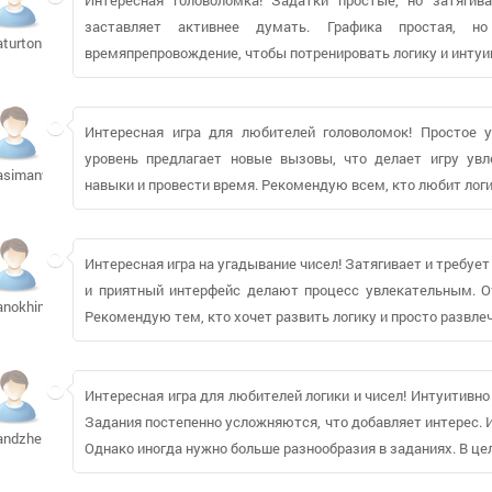
заставляет активнее думать. Графика простая, н
aturton
времяпрепровождение, чтобы потренировать логику и инту
Интересная игра для любителей головоломок! Простое 
уровень предлагает новые вызовы, что делает игру увл
asimanwar474
навыки и провести время. Рекомендую всем, кто любит логи
Интересная игра на угадывание чисел! Затягивает и требуе
и приятный интерфейс делают процесс увлекательным. От
anokhin
Рекомендую тем, кто хочет развить логику и просто развлеч
Интересная игра для любителей логики и чисел! Интуитивн
Задания постепенно усложняются, что добавляет интерес. 
andzheipak
Однако иногда нужно больше разнообразия в заданиях. В ц