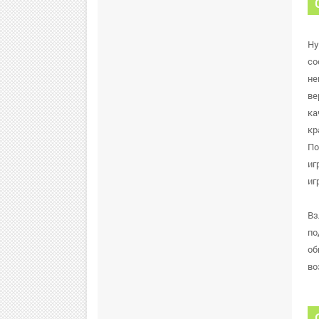
Ну
со
не
ве
ка
кр
По
иг
иг
Вз
по
об
во