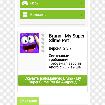
Игры
Виджеты
Bruno - My Super
Slime Pet
Версия
: 2.3.7
Системные
требования
:
Требуемая версия
Android - 8 и выше
Скачать взломанную Bruno - My
Super Slime Pet на Андроид
Описание