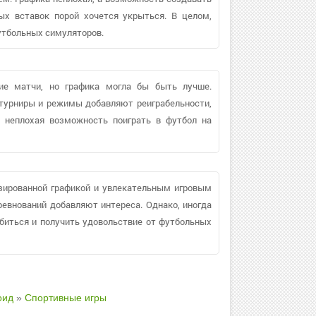
ых вставок порой хочется укрыться. В целом,
утбольных симуляторов.
ие матчи, но графика могла бы быть лучше.
 турниры и режимы добавляют реиграбельности,
, неплохая возможность поиграть в футбол на
зированной графикой и увлекательным игровым
ревнований добавляют интереса. Однако, иногда
иться и получить удовольствие от футбольных
оид
»
Спортивные игры