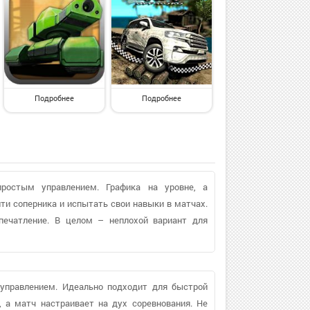
Подробнее
Подробнее
ростым управлением. Графика на уровне, а
ти соперника и испытать свои навыки в матчах.
впечатление. В целом – неплохой вариант для
управлением. Идеально подходит для быстрой
, а матч настраивает на дух соревнования. Не