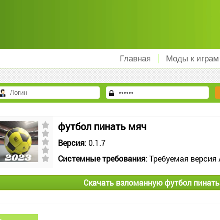
Главная
Моды к играм
футбол пинать мяч
Версия
: 0.1.7
Системные требования
: Требуемая версия 
Скачать взломанную футбол пинать