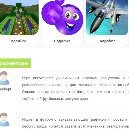
Подробнее
Подробнее
Подробнее
Комментарии
Игра впечатляет динамичным игровым процессом и п
разнообразие режимов не дает заскучать. Можно легко най
andropus862
Однако иногда встречаются баги, что немного портит 
любителей футбольных симуляторов.
Играет в футбол с захватывающей графикой и простым 
сессии, когда хочется развлечься. Механика реалистична