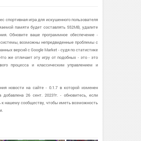
ес спортивная игра для искушенного пользователя
имаемой памяти будет составлять 552MB, удалите
ния. Обновите ваше программное обеспечение -
ей системы, возможны непредвиденные проблемы с
нных версий с Google Market - судя по статистике
Что же отличает эту игру от подобных - это - это
ого процесса и классическим управлением и
ия новости на сайте - 0.1.7 в которой изменен
добавлена 26 сент. 2023?г. - обновитесь, если
ь к нашему сообществу, чтобы иметь возможность
и.