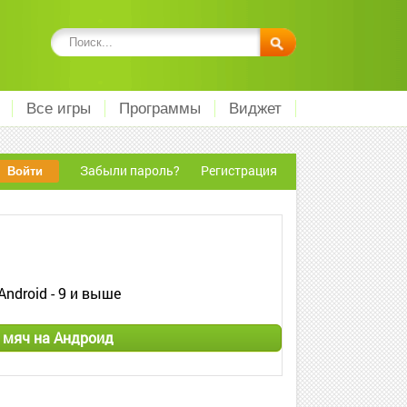
Все игры
Программы
Виджет
Забыли пароль?
Регистрация
Android - 9 и выше
 мяч на Андроид