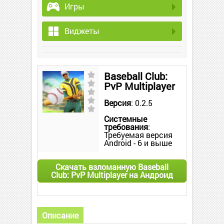
Игры
Виджеты
Baseball Club:
PvP Multiplayer
Версия
: 0.2.5
Системные
требования
:
Требуемая версия
Android - 6 и выше
Скачать взломанную Baseball
Club: PvP Multiplayer на Андроид
Описание