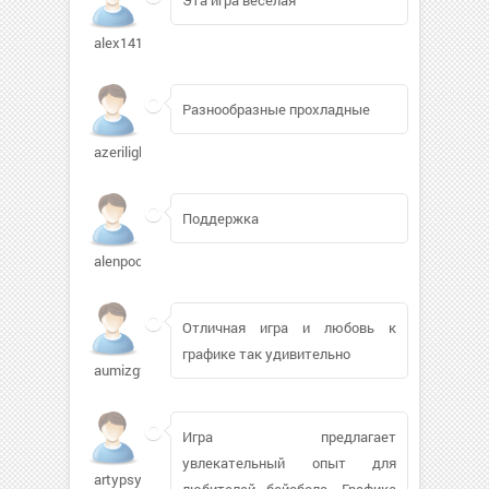
alex141288144
Разнообразные прохладные
azerilight
Поддержка
alenpoo
Отличная игра и любовь к
графике так удивительно
aumizgvyoa597
Игра предлагает
увлекательный опыт для
artypsycho
любителей бейсбола. Графика