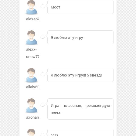
Мсст
alexapk78356
Я люблю эту игру
alexx-
snow775
Я люблю эту игру!!! 5 звезд!
allaiv60450
Игра классная, рекомендую
всем.
axonardi
????