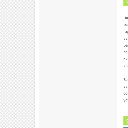
На
ма
га
вы
Ба
по
ск
кл
Вз
за
об
ус