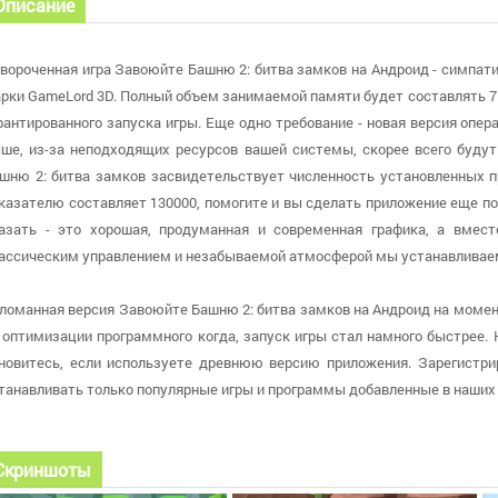
Описание
вороченная игра Завоюйте Башню 2: битва замков на Андроид - симпати
рки GameLord 3D. Полный объем занимаемой памяти будет составлять 7
рантированного запуска игры. Еще одно требование - новая версия опера
ше, из-за неподходящих ресурсов вашей системы, скорее всего буду
шню 2: битва замков засвидетельствует численность установленных п
казателю составляет 130000, помогите и вы сделать приложение еще по
азать - это хорошая, продуманная и современная графика, а вмес
ассическим управлением и незабываемой атмосферой мы устанавливаем
ломанная версия Завоюйте Башню 2: битва замков на Андроид на момент д
 оптимизации программного когда, запуск игры стал намного быстрее. На
новитесь, если используете древнюю версию приложения. Зарегистрир
танавливать только популярные игры и программы добавленные в наших 
Скриншоты