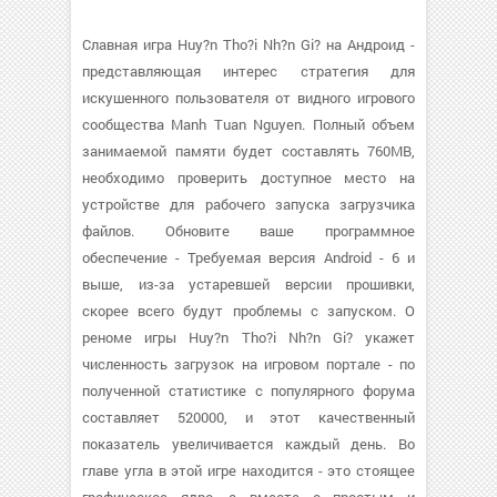
Славная игра Huy?n Tho?i Nh?n Gi? на Андроид -
представляющая интерес стратегия для
искушенного пользователя от видного игрового
сообщества Manh Tuan Nguyen. Полный объем
занимаемой памяти будет составлять 760MB,
необходимо проверить доступное место на
устройстве для рабочего запуска загрузчика
файлов. Обновите ваше программное
обеспечение - Требуемая версия Android - 6 и
выше, из-за устаревшей версии прошивки,
скорее всего будут проблемы с запуском. О
реноме игры Huy?n Tho?i Nh?n Gi? укажет
численность загрузок на игровом портале - по
полученной статистике с популярного форума
составляет 520000, и этот качественный
показатель увеличивается каждый день. Во
главе угла в этой игре находится - это стоящее