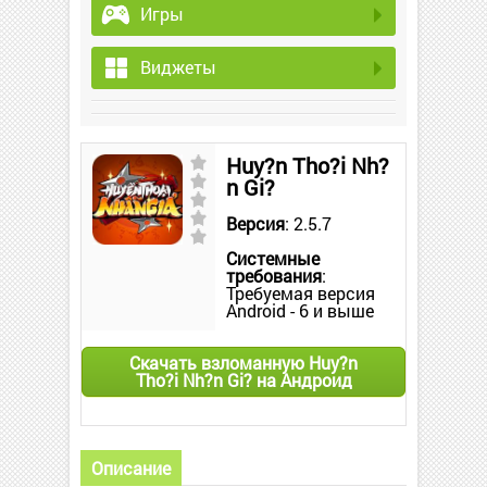
Игры
Виджеты
Huy?n Tho?i Nh?
n Gi?
Версия
: 2.5.7
Системные
требования
:
Требуемая версия
Android - 6 и выше
Скачать взломанную Huy?n
Tho?i Nh?n Gi? на Андроид
Описание