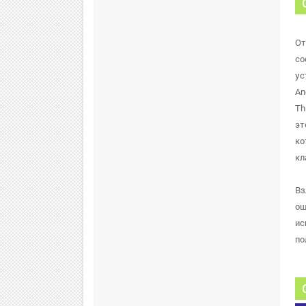
От
со
ус
An
Th
эт
ко
кл
Вз
ош
ис
по