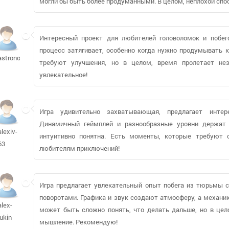
могли бы быть более продуманными. В целом, неплохой спо
Интересный проект для любителей головоломок и побего
процесс затягивает, особенно когда нужно продумывать 
astronotus
требуют улучшения, но в целом, время пролетает не
увлекательное!
Игра удивительно захватывающая, предлагает инте
Динамичный геймплей и разнообразные уровни держат 
alexiv-
интуитивно понятна. Есть моменты, которые требуют 
63
любителям приключений!
Игра предлагает увлекательный опыт побега из тюрьмы
поворотами. Графика и звук создают атмосферу, а механи
alex-
может быть сложно понять, что делать дальше, но в цело
lukin
мышление. Рекомендую!