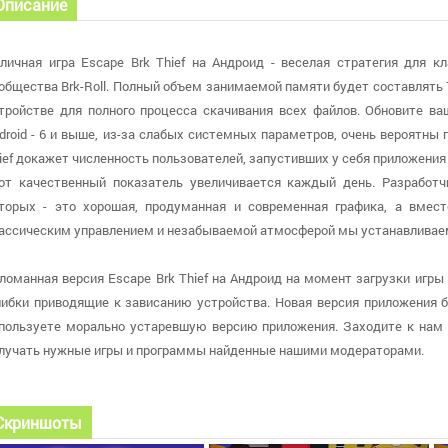
Описание
личная игра Escape Brk Thief на Андроид - веселая стратегия для к
общества Brk-Roll. Полный объем занимаемой памяти будет составлять
тройстве для полного процесса скачивания всех файлов. Обновите ва
droid - 6 и выше, из-за слабых системных параметров, очень вероятны 
ief докажет численность пользователей, запустивших у себя приложения 
от качественный показатель увеличивается каждый день. Разработч
торых - это хорошая, продуманная и современная графика, а вмес
ассическим управлением и незабываемой атмосферой мы устанавливае
ломанная версия Escape Brk Thief на Андроид на момент загрузки игры 
ибки приводящие к зависанию устройства. Новая версия приложения бы
пользуете морально устаревшую версию приложения. Заходите к нам 
лучать нужные игры и программы найденные нашими модераторами.
Скриншоты