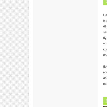
На
зн
68
за
бу
у 
ко
пр
Вз
по
об
вс