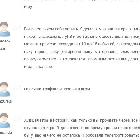
игру.
В игре есть чем себя занять. Я думаю, что они потеряют м
паков на каждом шагу! В игре так много доступных для пок
arcen-
момент времени проходит от 10 до 15 событий, и в каждом 
john
паку героев, паку ускорения, паку материалов, ежедневн
сосредоточиться. Это кажется огромным захватом денег.
играть дальше.
Отличная графика и простота игры
azureusnez430
Худшая игра в истории, как только вы пройдете через все
скучна эта игра. В довершение ко всему тролли просто не
anandah436
бы у вас ничего не осталось. Пробовали телепортироватьс