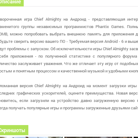
Описание
вороченная игра Chief Almighty на Андроид - представляющая инте
аменитого группы независимых программистов Phantix Games. Полн
0MB, можно попробовать выбрать внешнюю память для приложения дл
будьте сверить версию вашего ПО - Требуемая версия Android - 6 и выше
дут проблемы с запуском. Об исключительности игры Chief Almighty зас
себя приложения - по полученной статистике с популярного форума 
личество заслуживает уважения. Что же отличает эту игру от подобных 
остым и понятным процессом и качественной музыкой и удобными кноп
ломанная версия Chief Almighty на Андроид на момент загрузки игры 
следних графических ускорителей, оцените преимущества. Новая верси
новитесь, если загрузили на устройство давно загруженную версию
егда получать популярные игры и программы загруженные друзьями сай
Скриншоты