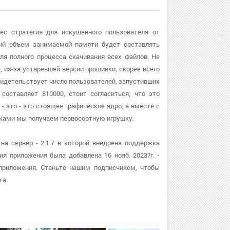
рес стратегия для искушенного пользователя от
ый объем занимаемой памяти будет составлять
я полного процесса скачивания всех файлов. Не
, из-за устаревшей версии прошивки, скорее всего
видетельствует число пользователей, запустивших
составляет 810000, стоит согласиться, что это
- это - это стоящее графическое ядро, а вместе с
ками мы получаем первосортную игрушку.
на сервер - 2.1.7 в которой внедрена поддержка
я приложения была добавлена 16 нояб. 2023?г. -
 приложения. Станьте нашим подписчиком, чтобы
та.