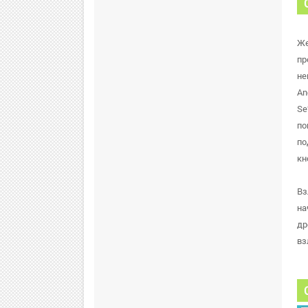
Же
пр
не
An
Se
по
по
кн
Вз
на
др
вз