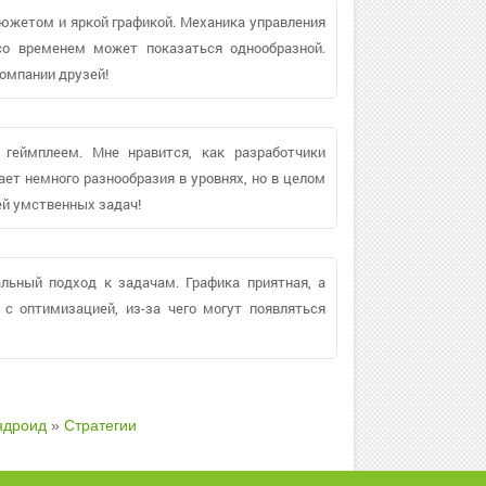
южетом и яркой графикой. Механика управления
 со временем может показаться однообразной.
компании друзей!
 геймплеем. Мне нравится, как разработчики
ает немного разнообразия в уровнях, но в целом
ей умственных задач!
альный подход к задачам. Графика приятная, а
с оптимизацией, из-за чего могут появляться
ндроид
»
Стратегии