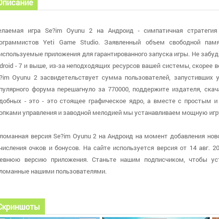
Описание
лаемая игра Se?im Oyunu 2 на Андроид - симпатичная стратегия
ограммистов Yeti Game Studio. Заявленный объем свободной пам
используемые приложения для гарантированного запуска игры. Не забуд
droid - 7 и выше, из-за неподходящих ресурсов вашей системы, скорее 
?im Oyunu 2 засвидетельствует сумма пользователей, запустивших у
пулярного форума перешагнуло за 770000, поддержите издателя, скач
добных - это - это стоящее графическое ядро, а вместе с простым
опками управления и заводной мелодией мы устанавливаем мощную игр
ломанная версия Se?im Oyunu 2 на Андроид на момент добавления ново
числения очков и бонусов. На сайте используется версия от 14 авг. 20
евнюю версию приложения. Станьте нашим подписчиком, чтобы ус
ломанные нашими пользователями.
Скриншоты