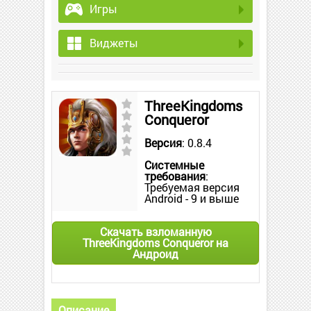
Игры
Виджеты
ThreeKingdoms
Conqueror
Версия
: 0.8.4
Системные
требования
:
Требуемая версия
Android - 9 и выше
Скачать взломанную
ThreeKingdoms Conqueror на
Андроид
Описание