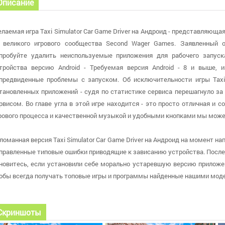
Описание
лаемая игра Taxi Simulator Car Game Driver на Андроид - представляюща
 великого игрового сообщества Second Wager Games. Заявленный 
пробуйте удалить неиспользуемые приложения для рабочего запуск
тройства версию Android - Требуемая версия Android - 8 и выше,
предвиденные проблемы с запуском. Об исключительности игры Taxi 
тановленных приложений - судя по статистике сервиса перешагнуло за 
рвисом. Во главе угла в этой игре находится - это просто отличная и
рового процесса и качественной музыкой и удобными кнопками мы може
ломанная версия Taxi Simulator Car Game Driver на Андроид на момент нап
правленные типовые ошибки приводящие к зависанию устройства. Последне
новитесь, если установили себе морально устаревшую версию приложе
обы всегда получать топовые игры и программы найденные нашими мод
Скриншоты