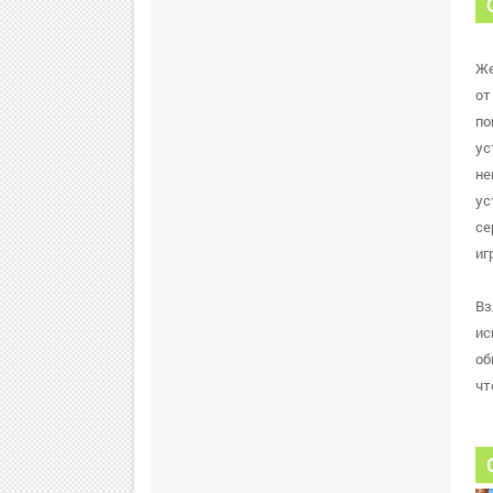
Же
от
по
ус
не
ус
се
иг
Вз
ис
об
чт