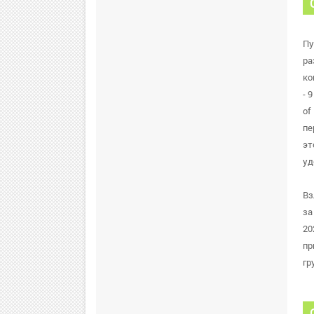
Пу
ра
ко
- 
of
пе
эт
уд
Вз
за
20
пр
гр