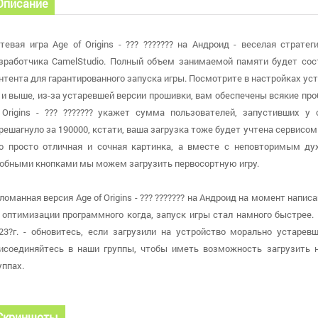
Описание
тевая игра Age of Origins - ??? ??????? на Андроид - веселая страт
зработчика CamelStudio. Полный объем занимаемой памяти будет сос
нтента для гарантированного запуска игры. Посмотрите в настройках уст
9 и выше, из-за устаревшей версии прошивки, вам обеспечены всякие пр
 Origins - ??? ??????? укажет сумма пользователей, запустивших у
решагнуло за 190000, кстати, ваша загрузка тоже будет учтена сервисом
о просто отличная и сочная картинка, а вместе с неповторимым д
обными кнопками мы можем загрузить первосортную игру.
ломанная версия Age of Origins - ??? ??????? на Андроид на момент написа
 оптимизации программного когда, запуск игры стал намного быстрее. 
23?г. - обновитесь, если загрузили на устройство морально устарев
исоединяйтесь в наши группы, чтобы иметь возможность загрузить
уппах.
Скриншоты