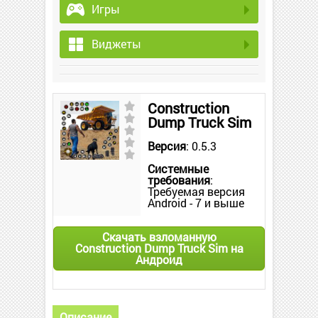
Игры
Виджеты
Construction
Dump Truck Sim
Версия
: 0.5.3
Системные
требования
:
Требуемая версия
Android - 7 и выше
Скачать взломанную
Construction Dump Truck Sim на
Андроид
Описание