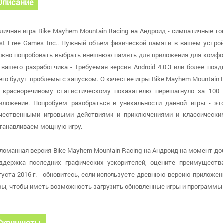
Описание
личная игра Bike Mayhem Mountain Racing на Андроид - симпатичные г
st Free Games Inc.. Нужный объем физической памяти в вашем устрой
жно попробовать выбрать внешнюю память для приложения для комфор
 вашего разработчика - Требуемая версия Android 4.0.3 или более поз
его будут проблемы с запуском. О качестве игры Bike Mayhem Mountain 
 красноречивому статистическому показателю перешагнуло за 100 
иложение. Попробуем разобраться в уникальности данной игры - эт
чественными игровыми действиями и приключениями и классическ
танавливаем мощную игру.
ломанная версия Bike Mayhem Mountain Racing на Андроид на момент доба
ддержка последних графических ускорителей, оцените преимуществ
густа 2016 г. - обновитесь, если используете древнюю версию приложен
ры, чтобы иметь возможность загрузить обновленные игры и программ
Скриншоты