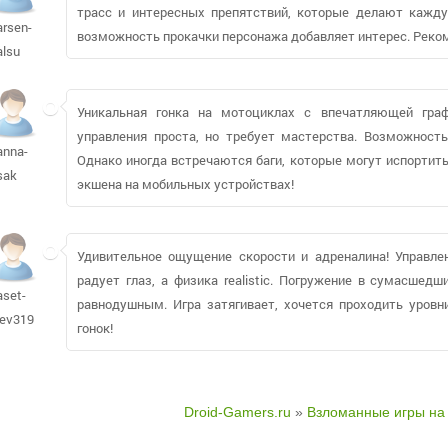
трасс и интересных препятствий, которые делают каждую
arsen-
возможность прокачки персонажа добавляет интерес. Реко
alsu
Уникальная гонка на мотоциклах с впечатляющей гра
управления проста, но требует мастерства. Возможность
anna-
Однако иногда встречаются баги, которые могут испортит
sak
экшена на мобильных устройствах!
Удивительное ощущение скорости и адреналина! Управлен
радует глаз, а физика realistic. Погружение в сумасше
aset-
равнодушным. Игра затягивает, хочется проходить уров
lev319
гонок!
Droid-Gamers.ru
»
Взломанные игры на