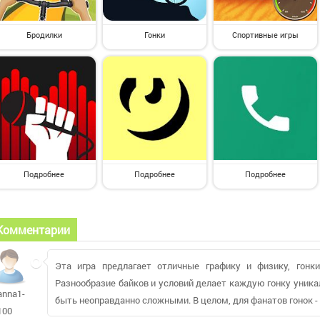
Бродилки
Гонки
Спортивные игры
Подробнее
Подробнее
Подробнее
Комментарии
Эта игра предлагает отличные графику и физику, гон
Разнообразие байков и условий делает каждую гонку уника
anna1-
быть неоправданно сложными. В целом, для фанатов гонок -
100