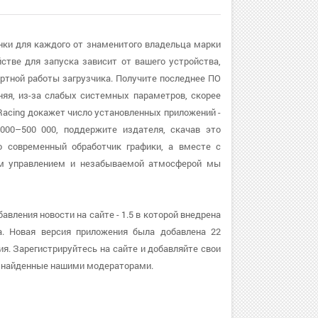
онки для каждого от знаменитого владельца марки
стве для запуска зависит от вашего устройства,
тной работы загрузчика. Получите последнее ПО
дняя, из-за слабых системных параметров, скорее
Racing докажет число установленных приложений -
000–500 000, поддержите издателя, скачав это
о современный обработчик графики, а вместе с
им управлением и незабываемой атмосферой мы
вления новости на сайте - 1.5 в которой внедрена
а. Новая версия приложения была добавлена 22
ия. Зарегистрируйтесь на сайте и добавляйте свои
ы найденные нашими модераторами.