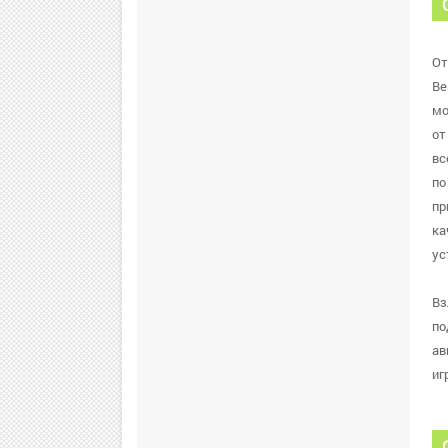
От
Be
мо
от
вс
по
пр
ка
ус
Вз
по
ав
иг