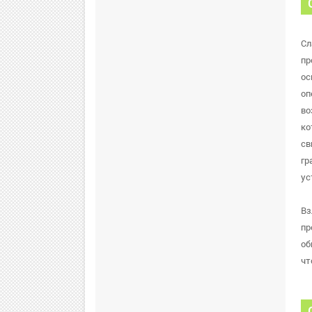
Сл
пр
ос
оп
во
ко
св
гр
ус
Вз
пр
об
чт