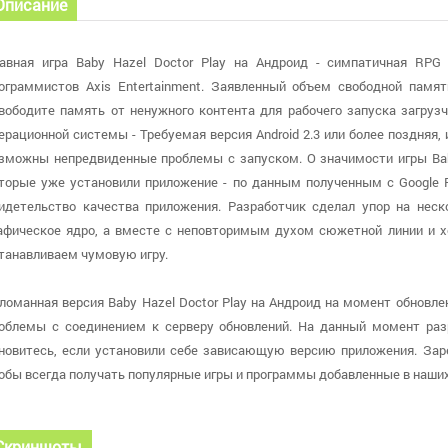
Описание
авная игра Baby Hazel Doctor Play на Андроид - симпатичная RPG
ограммистов Axis Entertainment. Заявленный объем свободной памят
вободите память от ненужного контента для рабочего запуска загрузч
ерационной системы - Требуемая версия Android 2.3 или более поздняя
зможны непредвиденные проблемы с запуском. О значимости игры Baby
торые уже установили приложение - по данным полученным с Google Pl
идетельство качества приложения. Разработчик сделал упор на неск
афическое ядро, а вместе с неповторимым духом сюжетной линии и
танавливаем чумовую игру.
ломанная версия Baby Hazel Doctor Play на Андроид на момент обновлен
облемы с соединением к серверу обновлений. На данный момент разр
новитесь, если установили себе зависающую версию приложения. Заре
обы всегда получать популярные игры и программы добавленные в наших
Скриншоты