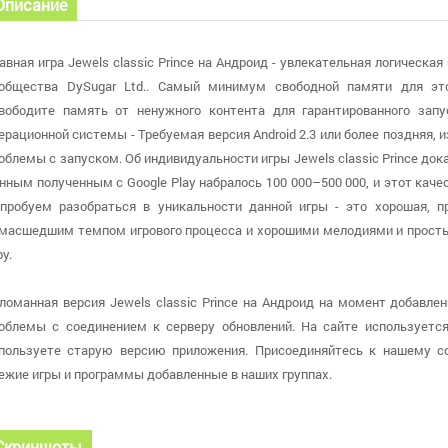
Описание
авная игра Jewels classic Prince на Андроид - увлекательная логическа
общества DySugar Ltd.. Самый минимум свободной памяти для это
вободите память от ненужного контента для гарантированного запу
ерационной системы - Требуемая версия Android 2.3 или более поздняя, 
облемы с запуском. Об индивидуальности игры Jewels classic Prince док
нным полученным с Google Play набралось 100 000–500 000, и этот кач
пробуем разобраться в уникальности данной игры - это хорошая, п
масшедшим темпом игрового процесса и хорошими мелодиями и прост
ру.
ломанная версия Jewels classic Prince на Андроид на момент добавлени
облемы с соединением к серверу обновлений. На сайте используется 
пользуете старую версию приложения. Присоединяйтесь к нашему с
ежие игры и программы добавленные в наших группах.
Скриншоты