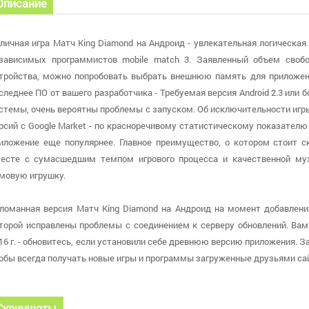
Описание
личная игра Матч King Diamond на Андроид - увлекательная логическая
зависимых программистов mobile match 3. Заявленный объем свобо
тройства, можно попробовать выбрать внешнюю память для приложен
следнее ПО от вашего разработчика - Требуемая версия Android 2.3 или 
стемы, очень вероятны проблемы с запуском. Об исключительности игр
рсий с Google Market - по красноречивому статистическому показателю 
иложение еще популярнее. Главное преимущество, о котором стоит ск
есте с сумасшедшим темпом игрового процесса и качественной м
мовую игрушку.
ломанная версия Матч King Diamond на Андроид на момент добавления
торой исправлены проблемы с соединением к серверу обновлений. Вам
16 г. - обновитесь, если установили себе древнюю версию приложения. З
обы всегда получать новые игры и программы загруженные друзьями са
Скриншоты