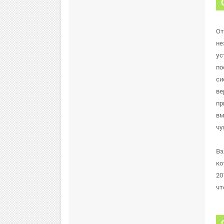
От
не
ус
по
си
ве
пр
вм
чу
Вз
ко
20
чт