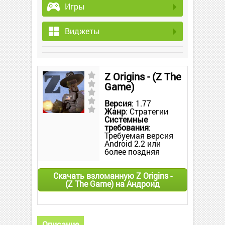
Игры
Виджеты
Z Origins - (Z The
Game)
Версия
: 1.77
Жанр
: Стратегии
Системные
требования
:
Требуемая версия
Android 2.2 или
более поздняя
Скачать взломанную Z Origins -
(Z The Game) на Андроид
Описание