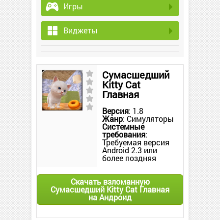
Игры
Виджеты
Сумасшедший
Kitty Cat
Главная
Версия
: 1.8
Жанр
: Симуляторы
Системные
требования
:
Требуемая версия
Android 2.3 или
более поздняя
Скачать взломанную
Сумасшедший Kitty Cat Главная
на Андроид