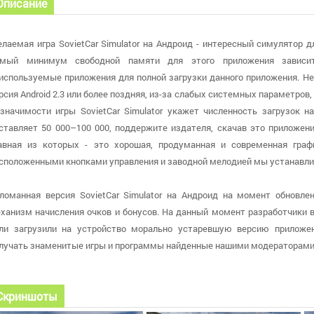
Описание
лаемая игра SovietCar Simulator на Андроид - интересный симулятор дл
мый минимум свободной памяти для этого приложения зависит
используемые приложения для полной загрузки данного приложения. Не
рсия Android 2.3 или более поздняя, из-за слабых системных параметро
значимости игры SovietCar Simulator укажет численность загрузок н
ставляет 50 000–100 000, поддержите издателя, скачав это приложени
авная из которых - это хорошая, продуманная и современная гр
сположенными кнопками управления и заводной мелодией мы устанавли
ломанная версия SovietCar Simulator на Андроид на момент обновлен
ханизм начисления очков и бонусов. На данный момент разработчики вы
ли загрузили на устройство морально устаревшую версию приложен
лучать знаменитые игры и программы найденные нашими модераторами
Скриншоты