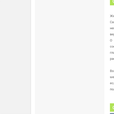
Же
Са
не
ве
О 
со
гл
ра
Вз
ме
ес
по