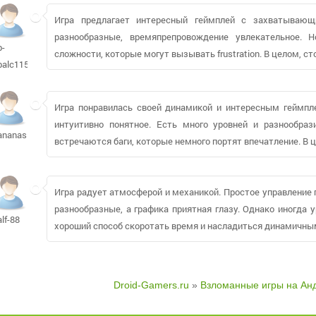
Игра предлагает интересный геймплей с захватывающ
разнообразные, времяпрепровождение увлекательное.
b-
сложности, которые могут вызывать frustration. В целом, с
balc115
Игра понравилась своей динамикой и интересным геймпле
интуитивно понятное. Есть много уровней и разнообраз
ananasinka700
встречаются баги, которые немного портят впечатление. В ц
Игра радует атмосферой и механикой. Простое управление 
разнообразные, а графика приятная глазу. Однако иногда 
alf-88
хороший способ скоротать время и насладиться динамичны
Droid-Gamers.ru
»
Взломанные игры на Ан