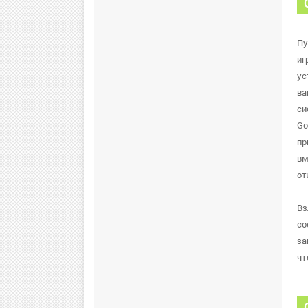
Пу
иг
ус
ва
си
Go
пр
вм
от
Вз
со
за
чт