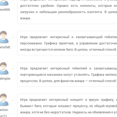
достаточно удобное. Однако есть моменты, которые м
ano666
загрузки и небольшая разнообразность контента. В цело
жанра.
Игра предлагает интересный и захватывающий геймпл
персонажами. Графика приятная, а управление достаточно
amsh80698
иногда встречаются мелкие баги. В целом, отличный способ
Игра предлагает интересный геймплей и захватывающ
повторяющиеся механики могут утомлять. Графика неплоха
alimpienko941
процессом. В целом, для фанатов жанра — отличный способ 
Игра предлагает интересный концепт и яркую графику, 
Бывают баги, которые мешают процессу, но общий игрово
anton-
жанра, хотя не без недостатков. Надеюсь на обновления и у
luc21