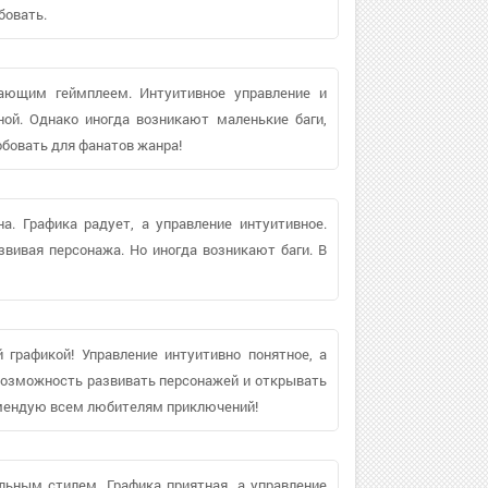
бовать.
ающим геймплеем. Интуитивное управление и
ой. Однако иногда возникают маленькие баги,
обовать для фанатов жанра!
а. Графика радует, а управление интуитивное.
вивая персонажа. Но иногда возникают баги. В
графикой! Управление интуитивно понятное, а
возможность развивать персонажей и открывать
комендую всем любителям приключений!
льным стилем. Графика приятная, а управление