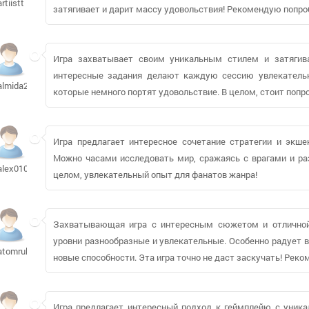
artiistt
затягивает и дарит массу удовольствия! Рекомендую попро
Игра захватывает своим уникальным стилем и затягив
интересные задания делают каждую сессию увлекательн
almida271
которые немного портят удовольствие. В целом, стоит попр
Игра предлагает интересное сочетание стратегии и экшен
Можно часами исследовать мир, сражаясь с врагами и раз
alex010594307
целом, увлекательный опыт для фанатов жанра!
Захватывающая игра с интересным сюжетом и отличной 
уровни разнообразные и увлекательные. Особенно радует 
atomrulle670
новые способности. Эта игра точно не даст заскучать! Ре
Игра предлагает интересный подход к геймплейю с уника