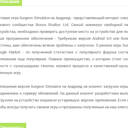
Описание
тевая игра Surgeon Simulator на Андроид - представляющий интерес сим
рового сообщества Bossa Studios Ltd. Самый минимум свободной п
тройства, необходимо проверить доступное место на устройстве для по
ше программное обеспечение - Требуемая версия Android 4.0 или бол
стемы, вам обеспечены всякие проблемы с запуском. О реноме игры Sur
ogle Market - по полученной статистике с популярного форума сост
иложение еще популярнее. Главное преимущество, о котором стоит ска
есте с сумасшедшим темпом игрового процесса и качественной муз
личную игру.
ломанная версия Surgeon Simulator на Андроид на момент загрузки игры
единением к серверу обновлений. На данный момент разработчики выложи
грузили на устройство морально устаревшую версию приложения. Если п
обы всегда получать свежие игры и программы полученные на наш элект
Скриншоты