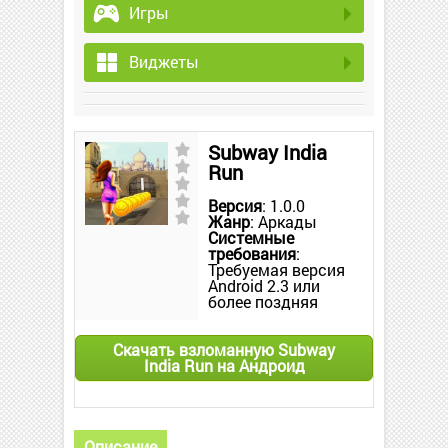
Игры
Виджеты
Subway India
Run
Версия
: 1.0.0
Жанр
: Аркады
Системные
требования
:
Требуемая версия
Android 2.3 или
более поздняя
Скачать взломанную Subway
India Run на Андроид
Описание