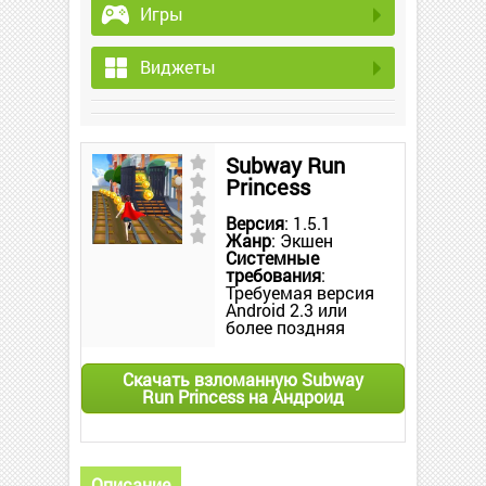
Игры
Виджеты
Subway Run
Princess
Версия
: 1.5.1
Жанр
: Экшен
Системные
требования
:
Требуемая версия
Android 2.3 или
более поздняя
Скачать взломанную Subway
Run Princess на Андроид
Описание