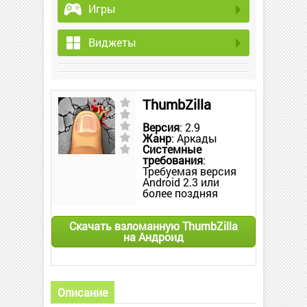
Игры
Виджеты
ThumbZilla
Версия
: 2.9
Жанр
: Аркады
Системные
требования
:
Требуемая версия
Android 2.3 или
более поздняя
Скачать взломанную ThumbZilla
на Андроид
Описание