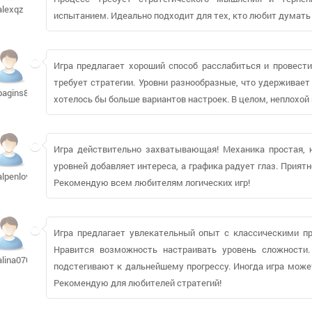
alexqz
испытанием. Идеально подходит для тех, кто любит думать 
Игра предлагает хороший способ расслабиться и провести
требует стратегии. Уровни разнообразные, что удерживает
bagins88287
хотелось бы больше вариантов настроек. В целом, неплохой
Игра действительно захватывающая! Механика простая, н
уровней добавляет интереса, а графика радует глаз. Прият
alpenlover519
Рекомендую всем любителям логических игр!
Игра предлагает увлекательный опыт с классическими п
Нравится возможность настраивать уровень сложности.
alina0709329
подстегивают к дальнейшему прогрессу. Иногда игра может
Рекомендую для любителей стратегий!