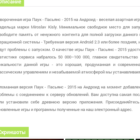
Описание
вороченная игра Паук - Пасьянс - 2015 на Андроид - веселая азартная и
адельца марки Miroslav Kisly. Минимальное свободное место для зап
вободите память от ненужного контента для полной загрузки данного 
ерационной системы - Требуемая версия Android 2.3 или более поздняя,
дут проблемы с запуском. О качестве игры Паук - Пасьянс - 2015 удост
атистике сервиса набралось 50 000–100 000, главное свидетельство
икальности данной игры - это хорошая, продуманная и современ
ассическим управлением и незабываемой атмосферой мы устанавливае
ломанная версия Паук - Пасьянс - 2015 на Андроид на момент добавлени
облемы с соединением к серверу обновлений. Вам доступна самая после
ли установили себе древнюю версию приложения. Присоединяйтесь
новленные игры и программы полученные на наш электронный адрес.
Скриншоты