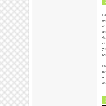
На
вл
ос
оп
бу
ст
ун
кл
Вз
пр
ес
об