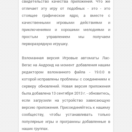
свидетельство качества приложения. Что же
отличает эту игру от подобных - это - это
стоящее графическое ядро, а вместе с
качественными игровыми действиями и
приключениями и хорошими мелодиями и
простым управлением мы получаем
перворазрядную игрушку.
Взломанная версия Игровые автоматы Лас-
Вегас на Андроид на момент добавления нашим
редактором взломанного файла - 19.0.0 в
которой исправлены проблемы с соединением к
серверу обновлений. Новая версия приложения
была добавлена 13 сентября 2013 г. - обновитесь,
если загрузили на устройство зависающую
версию приложения. Присоединяйтесь к нашему
сообществу, чтобы устанавливать только
популярные игры и программы добавленные в
наших группах.