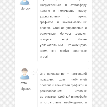
Погружаешься в атмосферу
alerus400
казино и получаешь массу
удовольствия от ярких
графиков и захватывающих
слотов. Удобное управление и
различные бонусы делают
процесс ещё более
увлекательным. Рекомендую
всем, кто любит азартные
игры!
Это приложение — настоящий
праздник для любителей
avto-
слотов! Я впечатлён графикой и
olga802
разнообразием игровых
автоматов. Удобный интерфейс
и отсутствие необходимости