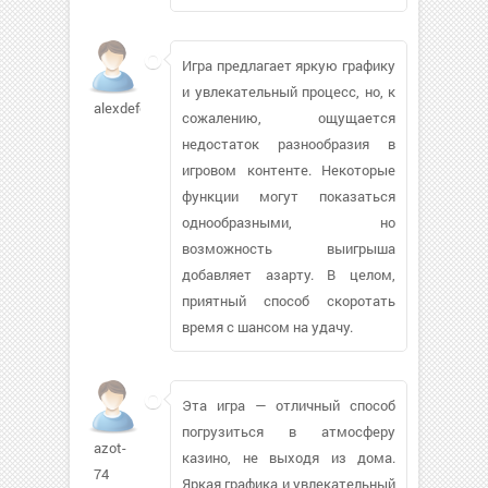
Игра предлагает яркую графику
и увлекательный процесс, но, к
alexdefox191
сожалению, ощущается
недостаток разнообразия в
игровом контенте. Некоторые
функции могут показаться
однообразными, но
возможность выигрыша
добавляет азарту. В целом,
приятный способ скоротать
время с шансом на удачу.
Эта игра — отличный способ
погрузиться в атмосферу
azot-
казино, не выходя из дома.
74
Яркая графика и увлекательный