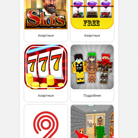
Азартные
Азартные
Азартные
Подробнее