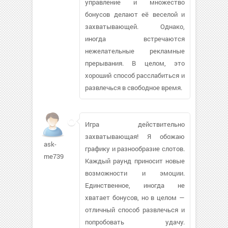
управление и множество
бонусов делают её веселой и
захватывающей. Однако,
иногда встречаются
нежелательные рекламные
прерывания. В целом, это
хороший способ расслабиться и
развлечься в свободное время.
Игра действительно
захватывающая! Я обожаю
ask-
графику и разнообразие слотов.
me739
Каждый раунд приносит новые
возможности и эмоции.
Единственное, иногда не
хватает бонусов, но в целом —
отличный способ развлечься и
попробовать удачу.