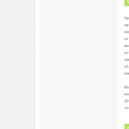
Ну
не
мо
от
во
ус
за
от
кн
Вз
ис
20
чт