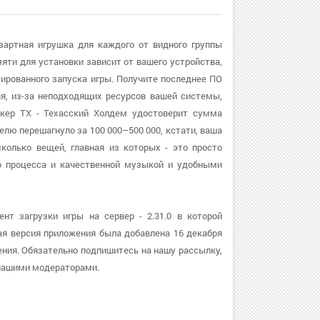
зартная игрушка для каждого от видного группы
яти для установки зависит от вашего устройства,
рованного запуска игры. Получите последнее ПО
няя, из-за неподходящих ресурсов вашей системы,
кер ТХ - Техасский Холдем удостоверит сумма
лю перешагнуло за 100 000–500 000, кстати, ваша
колько вещей, главная из которых - это просто
о процесса и качественной музыкой и удобными
т загрузки игры на сервер - 2.31.0 в которой
я версия приложения была добавлена 16 декабря
ения. Обязательно подпишитесь на нашу рассылку,
 нашими модераторами.