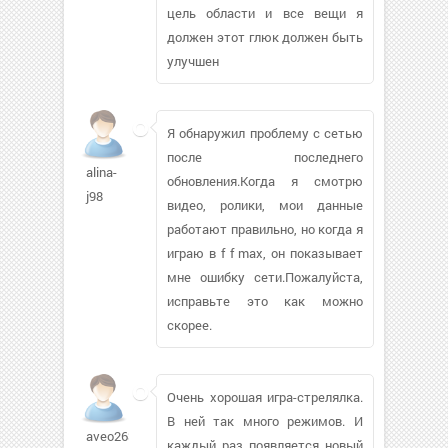
цель области и все вещи я
должен этот глюк должен быть
улучшен
Я обнаружил проблему с сетью
после последнего
alina-
обновления.Когда я смотрю
j98
видео, ролики, мои данные
работают правильно, но когда я
играю в f f max, он показывает
мне ошибку сети.Пожалуйста,
исправьте это как можно
скорее.
Очень хорошая игра-стрелялка.
В ней так много режимов. И
aveo263
каждый раз появляется новый