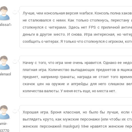
Лучше, чем консольная версия warface. Консоль полна хаков и
не сталкивался с ними. Как только столкнусь, перестану
alissa149
столкнулся с читерами. Здесь нет FPS с приличной антич
деньги в другое место. И снова. Игра интересная, но чи
сообщить о читерах. Я только что столкнулся с игроком, ко
Начну с того, что игра мне очень нравится. Однако ее не
платная игра. Количество выпадающих предметов в ящика
alenaol
предмет, например гранаты, награда не стоит того време
скачок цен на оружие и апгрейды для него слишком вел
количества валюты. У меня есть еще, но места нет.
Хорошая игра. Броня классная, но было бы лучше, есл
выглядеть круто, как мужские персонажи (или чтобы их ст
amir-
женских персонажей maskgun) Мне нравятся женские перс
33770