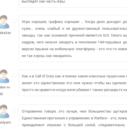
выглядят как часть игры.
Игра хорошая, графика хорошая ... Когда дело доходит д
хуже... очень слабый и не дружественный пользовательс
alexkaniv710
звезды, так как основной причиной является GUI. Много ош
кадров, чего нельзя ожидать в поколении 144-герцовых ди
версии прыжок на мобильную платформу - это что-то новое.
не так хорош, как ожидалось
Как и в Call of Duty как я помню какие классные пушки мн
аминг это единственное что мне нужно чтобы вы сделали
alex-w-
просто не нравится когда меня убивают также расширьте к
80
Откровенно говоря, это лучше, чем большинство шутеров
Единственная претензия к управлению в Warface - это, по
aslyamovna
принадлежит игрокам с большей силой, следовательно