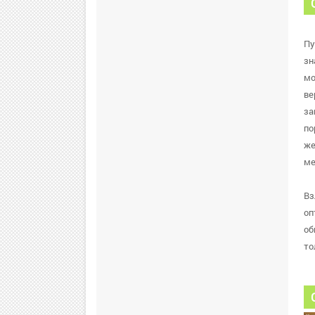
Пу
зн
мо
ве
за
по
же
ме
Вз
оп
об
то