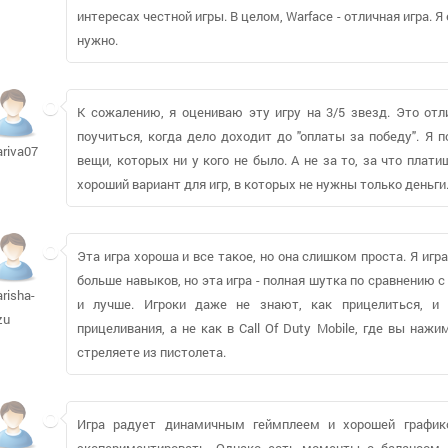
интересах честной игры. В целом, Warface - отличная игра. Я 
нужно.
К сожалению, я оцениваю эту игру на 3/5 звезд. Это отли
поучиться, когда дело доходит до "оплаты за победу". Я 
ariva07
вещи, которых ни у кого не было. А не за то, за что плат
хороший вариант для игр, в которых не нужны только деньги.
Эта игра хороша и все такое, но она слишком проста. Я игр
больше навыков, но эта игра - полная шутка по сравнению 
arisha-
и лучше. Игроки даже не знают, как прицелиться, и
zu
прицеливания, а не как в Call Of Duty Mobile, где вы наж
стреляете из пистолета.
Игра радует динамичным геймплеем и хорошей график
экспериментировать. Однако есть моменты с балансом,