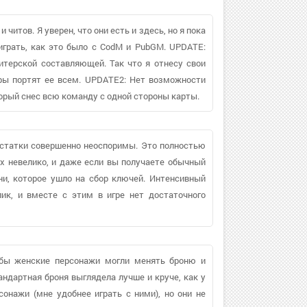
 читов. Я уверен, что они есть и здесь, но я пока
 играть, как это было с CodM и PubGM. UPDATE:
итерской составляющей. Так что я отнесу свои
теры портят ее всем. UPDATE2: Нет возможности
торый снес всю команду с одной стороны карты.
достатки совершенно неоспоримы. Это полностью
х невелико, и даже если вы получаете обычный
ни, которое ушло на сбор ключей. Интенсивный
ик, и вместе с этим в игре нет достаточного
и бы женские персонажи могли менять броню и
андартная броня выглядела лучше и круче, как у
онажи (мне удобнее играть с ними), но они не