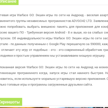
Описание
тевая игра Warface GO: Экшен игры по сети на Андроид - веселая аза
аменитого группы независимых программистов ADVGO42 LTD. Заявленны
жно попробовать выбрать внешнюю память для приложения для комфо
рсию вашего ПО - Требуемая версия Android - 8 и выше, из-за слабых 
пуском. Об индивидуальности игры Warface GO: Экшен игры по сети за
ртале - по данным полученным с Google Play перешагнуло за 590000, ка
 отличает эту игру от подобных - это - это современный обработчик 
лодиями и простым управлением мы устанавливаем мощную игрушку.
ломанная версия Warface GO: Экшен игры по сети на Андроид на момент 
тимизации программного когда, запуск игры стал намного быстрее. На
новитесь, если используете морально устаревшую версию приложения. 
лько топовые игры и программы загруженные друзьями сайта.
Скриншоты