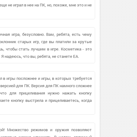
еще не играл в нее на ПК, но, похоже, мне это и не
чная игра, безусловно. Вам, ребята, есть чему
поклонник старых игр, где вы платили за крутые
ишь, чтобы стать лучшим в игре. Косметика - это
 Я надеюсь, что вы, ребята, не станете EA.
ал в игры посложнее и игры, в которых требуется
с версией для ПК. Версия для ПК намного сложнее
 что для прицеливания нужно нажать кнопку
имаете кнопку выстрела и прицеливаетесь, когда
ой! Множество режимов и оружия позволяют
 которые можно улучшить. В целом, отличный