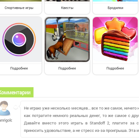
Спортивные игры
Квесты
Бродилки
Подробнее
Подробнее
Подробнее
Комментарии
Не играю уже несколько месяцев... все то же самое, ничего 
как потратите немного реальных денег, то же самое с дру
anrigold709
Давайте вместо этого играть в Standoff 2, платите за 
приносить удовольствие, а не стресс из-за проигрыша. Эта иг