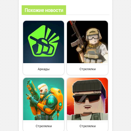
Похожие новости
Аркады
Стрелялки
Стрелялки
Стрелялки