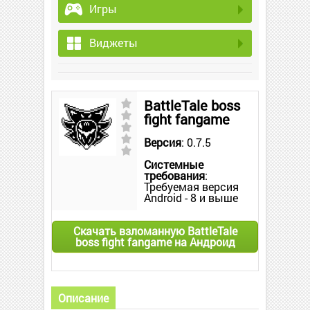
Игры
Виджеты
BattleTale boss
fight fangame
Версия
: 0.7.5
Системные
требования
:
Требуемая версия
Android - 8 и выше
Скачать взломанную BattleTale
boss fight fangame на Андроид
Описание