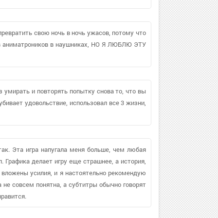
превратить свою ночь в ночь ужасов, потому что
рев аниматроников в наушниках, НО Я ЛЮБЛЮ ЭТУ
аз умирать и повторять попытку снова то, что вы
убивает удовольствие, использовал все 3 жизни,
 так. Эта игра напугала меня больше, чем любая
л. Графика делает игру еще страшнее, а история,
ру вложены усилия, и я настоятельно рекомендую
да не совсем понятна, а субтитры обычно говорят
нравится.