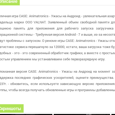
Описание
личная игра CASE: Animatronics - Ужасы на Андроид - увлекательная аза
адельца марки OOO VALNAT. Заявленный объем свободной памяти дл
ешнюю память для приложения для рабочего запуска загрузчика 
ерационной системы - Требуемая версия Android - 7 и выше, из-за несо
дут проблемы с запуском. О реноме игры CASE: Animatronics - Ужасы отм
атистике сервиса перешагнуло за 120000, кстати, ваша загрузка тоже бу
добных - это - это современный обработчик графики, а вместе с прос
остым управлением мы устанавливаем себе перворазрядную игру.
ломанная версия CASE: Animatronics - Ужасы на Андроид на момент заг
ддержка последних графических ускорителей, оцените преимущества. 
23?г. - обновитесь, если используете зависающую версию приложения.
уппы, чтобы всегда получать обновленные игры и программы добавленные
Скриншоты