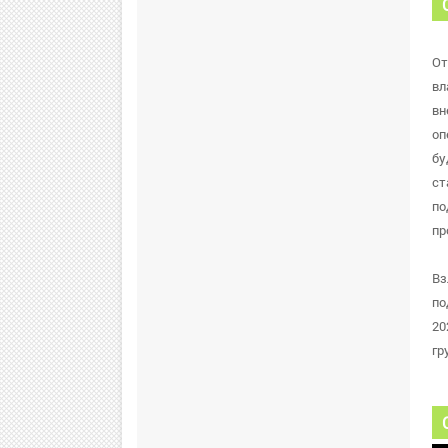
От
вл
вн
оп
бу
ст
по
пр
Вз
по
20
гр