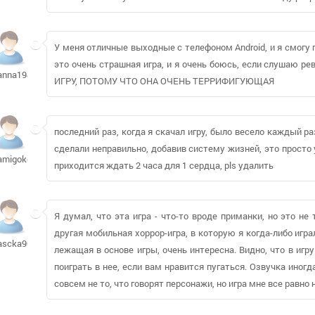
У меня отличные выходные с телефоном Android, и я смогу 
это очень страшная игра, и я очень боюсь, если слушаю 
anna1947694
ИГРУ, ПОТОМУ ЧТО ОНА ОЧЕНЬ ТЕРРИФИГУЮЩАЯ
последний раз, когда я скачал игру, было весело каждый р
сделали неправильно, добавив систему жизней, это просто 
amigokoti
приходится ждать 2 часа для 1 сердца, pls удалить
Я думал, что эта игра - что-то вроде приманки, но это не
другая мобильная хоррор-игра, в которую я когда-либо игра
ascka902
лежащая в основе игры, очень интересна. Видно, что в иг
поиграть в нее, если вам нравится пугаться. Озвучка иног
совсем не то, что говорят персонажи, но игра мне все равно 