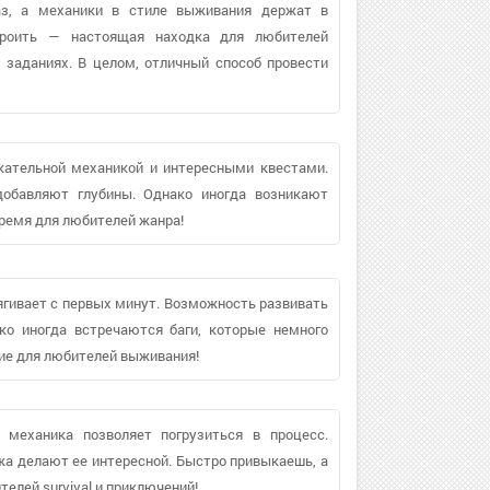
аз, а механики в стиле выживания держат в
троить — настоящая находка для любителей
 заданиях. В целом, отличный способ провести
кательной механикой и интересными квестами.
добавляют глубины. Однако иногда возникают
время для любителей жанра!
тягивает с первых минут. Возможность развивать
ко иногда встречаются баги, которые немного
ие для любителей выживания!
, механика позволяет погрузиться в процесс.
 делают ее интересной. Быстро привыкаешь, а
елей survival и приключений!