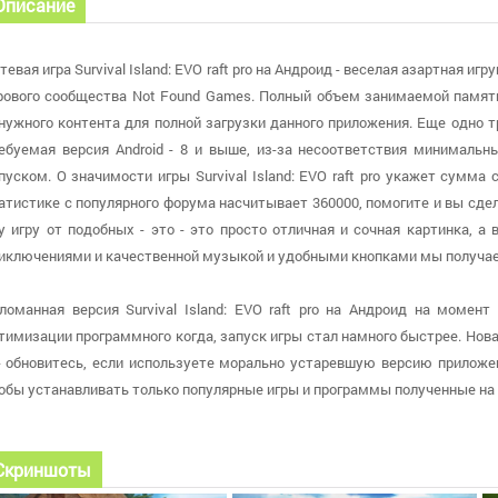
Описание
тевая игра Survival Island: EVO raft pro на Андроид - веселая азартная 
рового сообщества Not Found Games. Полный объем занимаемой памяти
нужного контента для полной загрузки данного приложения. Еще одно т
ебуемая версия Android - 8 и выше, из-за несоответствия минимальн
пуском. О значимости игры Survival Island: EVO raft pro укажет сумма 
атистике с популярного форума насчитывает 360000, помогите и вы сде
у игру от подобных - это - это просто отличная и сочная картинка, 
иключениями и качественной музыкой и удобными кнопками мы получа
ломанная версия Survival Island: EVO raft pro на Андроид на момент 
тимизации программного когда, запуск игры стал намного быстрее. Нова
 - обновитесь, если используете морально устаревшую версию приложе
обы устанавливать только популярные игры и программы полученные на
Скриншоты