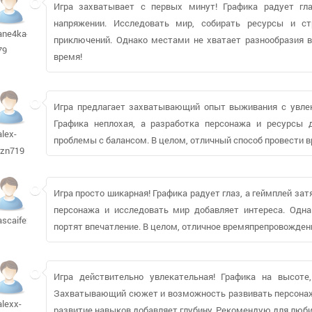
Игра захватывает с первых минут! Графика радует гл
напряжении. Исследовать мир, собирать ресурсы и с
ane4ka-
приключений. Однако местами не хватает разнообразия в
79
время!
Игра предлагает захватывающий опыт выживания с увле
Графика неплохая, а разработка персонажа и ресурсы 
alex-
проблемы с балансом. В целом, отличный способ провести 
rzn719
Игра просто шикарная! Графика радует глаз, а геймплей за
персонажа и исследовать мир добавляет интереса. Одна
ascaife261
портят впечатление. В целом, отличное времяпрепровожден
Игра действительно увлекательная! Графика на высоте
Захватывающий сюжет и возможность развивать персонажа
alexx-
развитие навыков добавляет глубину. Рекомендую для любит