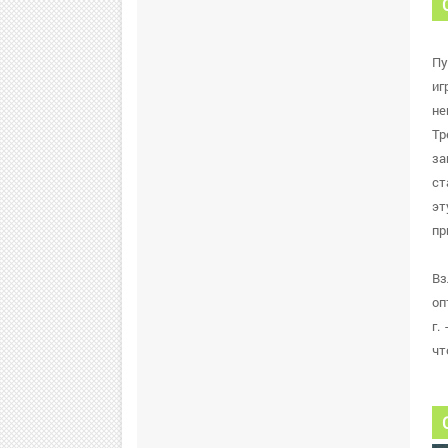
Пу
иг
не
Тр
за
ст
эт
пр
Вз
оп
г.
чт