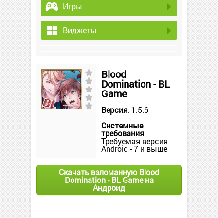
Игры
Виджеты
Blood
Domination - BL
Game
Версия
: 1.5.6
Системные
требования
:
Требуемая версия
Android - 7 и выше
Скачать взломанную Blood
Domination - BL Game на
Андроид