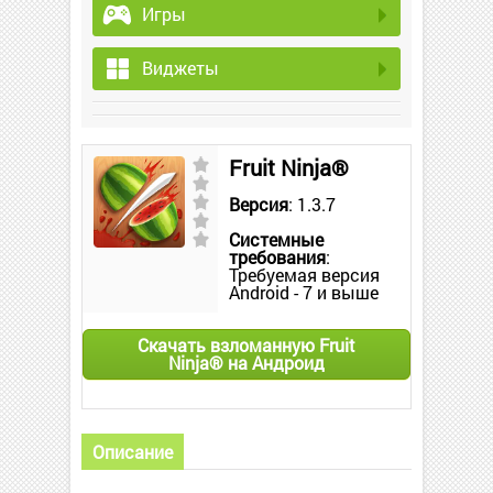
Игры
Виджеты
Fruit Ninja®
Версия
: 1.3.7
Системные
требования
:
Требуемая версия
Android - 7 и выше
Скачать взломанную Fruit
Ninja® на Андроид
Описание