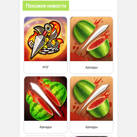
Похожие новости
РПГ
Аркады
Аркады
Аркады