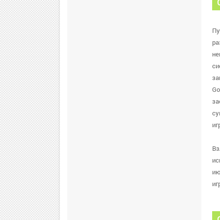
Пу
ра
не
си
за
Go
за
су
иг
Вз
ис
ию
иг