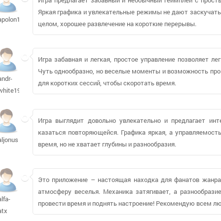
Яркая графика и увлекательные режимы не дают заскучать.
apolon131759
целом, хорошее развлечение на короткие перерывы.
Игра забавная и легкая, простое управление позволяет лег
Чуть однообразно, но веселые моменты и возможность про
andr-
для коротких сессий, чтобы скоротать время.
white197
Игра выглядит довольно увлекательно и предлагает ин
казаться повторяющейся. Графика яркая, а управляемость
aljonus
время, но не хватает глубины и разнообразия.
Это приложение – настоящая находка для фанатов жанра!
атмосферу веселья. Механика затягивает, а разнообрази
alfa-
провести время и поднять настроение! Рекомендую всем лю
atx