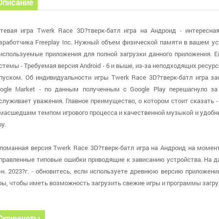
Описание
тевая игра Twerk Race 3D?тверк-батл игра на Андроид - интересна
зработчика Freeplay Inc. Нужный объем физической памяти в вашем ус
используемые приложения для полной загрузки данного приложения. Е
стемы - Требуемая версия Android - 6 и выше, из-за неподходящих ресур
пуском. Об индивидуальности игры Twerk Race 3D?тверк-батл игра за
ogle Market - по данным полученным с Google Play перешагнуло за 
служивает уважения. Главное преимущество, о котором стоит сказать -
масшедшим темпом игрового процесса и качественной музыкой и удоб
ру.
ломанная версия Twerk Race 3D?тверк-батл игра на Андроид на момент 
правленные типовые ошибки приводящие к зависанию устройства. На д
н. 2023?г. - обновитесь, если используете древнюю версию приложени
ры, чтобы иметь возможность загрузить свежие игры и программы загр
Скриншоты