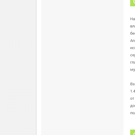
На
вл
бе
An
ис
се
гл
му
Вз
1.
от
до
по