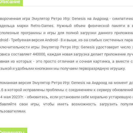
Описание
вороченная игра Эмулятор Ретро Игр: Genesis на Андроид - симпатичн
адельца марки Retro-Games. Нужный объем физической памяти в 
сполезные программы и игры для полной загрузки данного приложен
droid - Требуемая версия Android - 8 и выше, из-за слабых системных па
ключительности игры Эмулятор Ретро Игр: Genesis удостоверит число з
рвиса составляет 440000, каждая новая загрузка делает приложение луч
авная из которых - это просто отличная и сочная картинка, а вместе
зыкой и удобными кнопками мы получаем перворазрядную игрушку.
ломанная версия Эмулятор Ретро Игр: Genesis на Андроид на момент д
4.6 в которой исправлены проблемы с соединением к серверу обновлен
 4 мая 2023?г. - обновитесь, если установили себе морально устаревшую
бавляйте свои игры, чтобы иметь возможность загрузить попу
льзователями.
Скриншоты