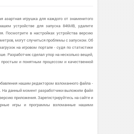
ая азартная игрушка для каждого от знаменитого
вашем устройстве для запуска 846MB, удалите
ия. Посмотрите в настройках устройства версию
раметров, могут случиться проблемы с запуском. Об
агрузок на игровом портале - судя по статистике
ше. Разработчик сделал упор на несколько вещей,
 с простым и понятным процессом и качественной
обавления нашим редактором взломанного файла -
ий. На данный момент разработчики выложили файл
 версию приложения. Зарегистрируйтесь на сайте и
лярные игры и программы взломанные нашими