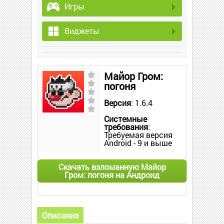
Игры
Виджеты
Майор Гром:
погоня
Версия
: 1.6.4
Системные
требования
:
Требуемая версия
Android - 9 и выше
Скачать взломанную Майор
Гром: погоня на Андроид
Описание