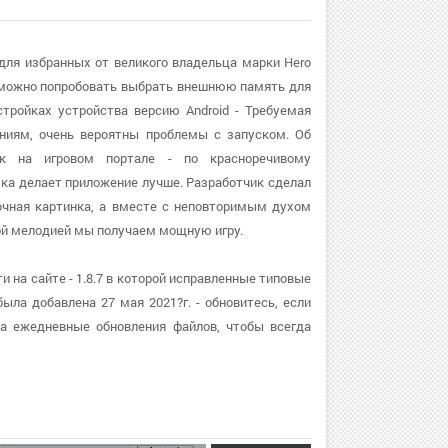
 для избранных от великого владельца марки Hero
, можно попробовать выбрать внешнюю память для
тройках устройства версию Android - Требуемая
аниям, очень вероятны проблемы с запуском. Об
ок на игровом портале - по красноречивому
зка делает приложение лучше. Разработчик сделал
сочная картинка, а вместе с неповторимым духом
ой мелодией мы получаем мощную игру.
и на сайте - 1.8.7 в которой исправленные типовые
ла добавлена 27 мая 2021?г. - обновитесь, если
а ежедневные обновления файлов, чтобы всегда