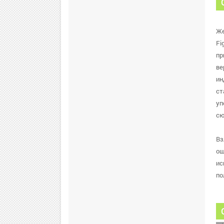
Же
Fi
пр
ве
ин
ст
уп
сю
Вз
ош
ис
по