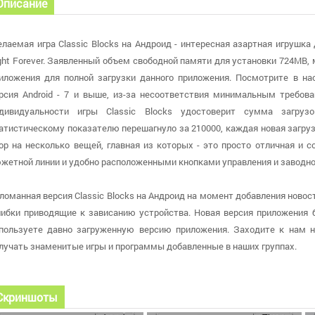
Описание
лаемая игра Classic Blocks на Андроид - интересная азартная игрушка
ght Forever. Заявленный объем свободной памяти для установки 724MB
иложения для полной загрузки данного приложения. Посмотрите в нас
рсия Android - 7 и выше, из-за несоответствия минимальным требов
дивидуальности игры Classic Blocks удостоверит сумма загруз
атистическому показателю перешагнуло за 210000, каждая новая загру
ор на несколько вещей, главная из которых - это просто отличная и 
жетной линии и удобно расположенными кнопками управления и заводн
ломанная версия Classic Blocks на Андроид на момент добавления новост
ибки приводящие к зависанию устройства. Новая версия приложения бы
пользуете давно загруженную версию приложения. Заходите к нам н
лучать знаменитые игры и программы добавленные в наших группах.
Скриншоты