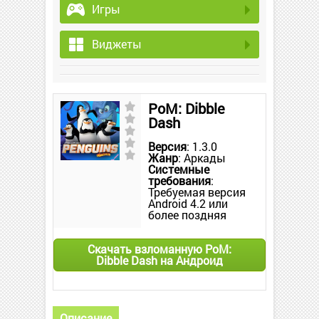
Игры
Виджеты
PoM: Dibble
Dash
Версия
: 1.3.0
Жанр
: Аркады
Системные
требования
:
Требуемая версия
Android 4.2 или
более поздняя
Скачать взломанную PoM:
Dibble Dash на Андроид
Описание