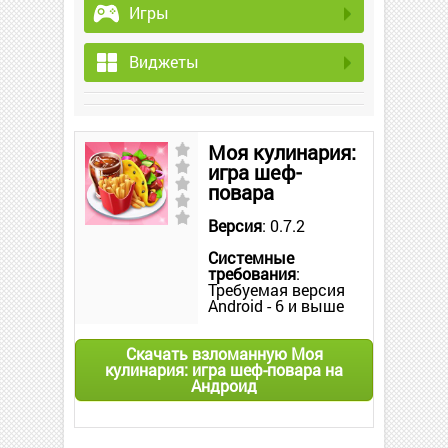
Игры
Виджеты
Моя кулинария:
игра шеф-
повара
Версия
: 0.7.2
Системные
требования
:
Требуемая версия
Android - 6 и выше
Скачать взломанную Моя
кулинария: игра шеф-повара на
Андроид