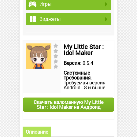
Игры
Виджеты
My Little Star :
Idol Maker
Версия
: 0.5.4
Системные
требования
:
Требуемая версия
Android - 8 и выше
Скачать взломанную My Little
Star : Idol Maker на Андроид
Описание