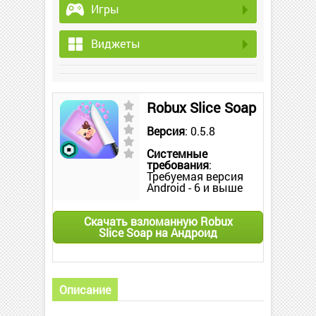
Игры
Виджеты
Robux Slice Soap
Версия
: 0.5.8
Системные
требования
:
Требуемая версия
Android - 6 и выше
Скачать взломанную Robux
Slice Soap на Андроид
Описание