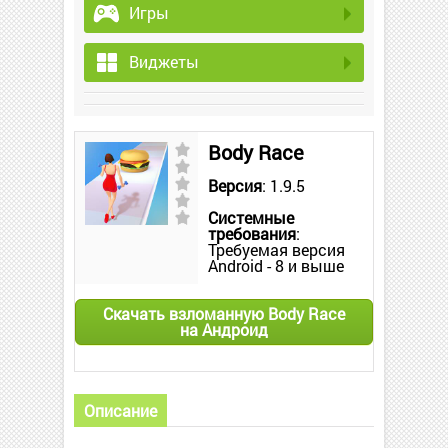
Игры
Виджеты
Body Race
Версия
: 1.9.5
Системные
требования
:
Требуемая версия
Android - 8 и выше
Скачать взломанную Body Race
на Андроид
Описание