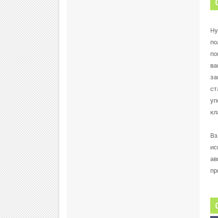
Ну
по
по
ва
за
ст
уп
кл
Вз
ис
ав
пр