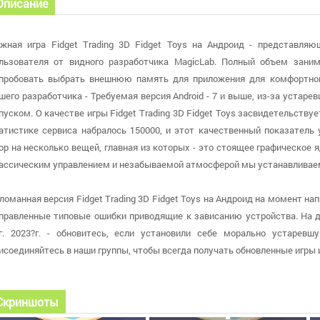
Описание
жная игра Fidget Trading 3D Fidget Toys на Андроид - представля
льзователя от видного разработчика MagicLab. Полный объем зани
пробовать выбрать внешнюю память для приложения для комфортной
шего разработчика - Требуемая версия Android - 7 и выше, из-за устар
пуском. О качестве игры Fidget Trading 3D Fidget Toys засвидетельству
атистике сервиса набралось 150000, и этот качественный показатель
ор на несколько вещей, главная из которых - это стоящее графическое 
ассическим управлением и незабываемой атмосферой мы устанавливае
ломанная версия Fidget Trading 3D Fidget Toys на Андроид на момент напи
правленные типовые ошибки приводящие к зависанию устройства. На 
г. 2023?г. - обновитесь, если установили себе морально устаревш
исоединяйтесь в наши группы, чтобы всегда получать обновленные игр
Скриншоты