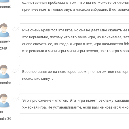
единственная проблема в том, что вы не можете отключит
asanar2003758
приятнее иметь только звук и никакой вибрации. В остальн
Мне очень нравится эта игра, но она не дает мне скачать ее
это нормально, потому что это ваша игра, но я скачал ее, з
annev-
снова скачать ее, но когда я играл в нее, игра называется fid
2349
это реклама и мини игры мини игры весело, но эта игра мог
Веселое занятие на некоторое время, но потом все повтор
несколько минут.
bacalao56861
Это приложение - отстой. Эта игра имеет рекламу каждый
Ужасная игра. Не устанавливайте, если вам не нравится мно
an-
mitin36