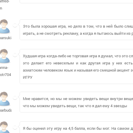
alfred-
m
Это была хорошая игра, но дело в том, что в ней было сли
играть, а не смотреть рекламу, а когда я пытаюсь выйти из р
barsuki80
Худшая игра когда-либо не торговая игра я думал, что это
это делает его невеселым и как другая игра у них ест
anna-
азиатским человеком язык и называя его смешной акцент э
rotr704
ИГРУ
Мне нравится, но мы не можем увидеть вещи внутри веще
что мы можем увидеть вещи, так что я дал ему 4 звезды
barbuda741
Я бы оценил эту игру на 4,5 балла, если бы мог. На самом