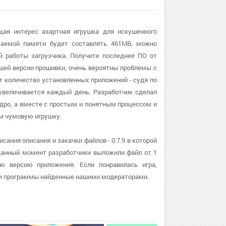
ющая интерес азартная игрушка для искушенного
маемой памяти будет составлять 461MB, можно
 работы загрузчика. Получите последнее ПО от
евшей версии прошивки, очень вероятны проблемы с
ет количество установленных приложений - судя по
 увеличивается каждый день. Разработчик сделал
ядро, а вместе с простым и понятным процессом и
м чумовую игрушку.
сания описания и закачки файлов - 0.7.9 в которой
данный момент разработчики выложили файл от 1
ую версию приложения. Если понравилась игра,
ы и программы найденные нашими модераторами.