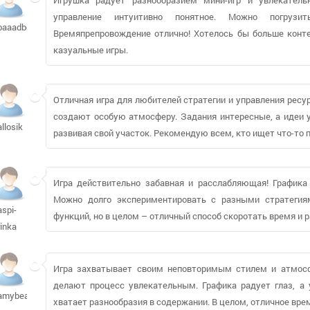
управление интуитивно понятное. Можно погрузи
baaadboy89945
Времяпрепровождение отлично! Хотелось бы больше конте
казуальные игры.
Отличная игра для любителей стратегии и управления ресу
создают особую атмосферу. Задания интересные, а идеи 
allosik
развивая свой участок. Рекомендую всем, кто ищет что-то 
Игра действительно забавная и расслабляющая! Графика 
Можно долго экспериментировать с разными стратегия
aspi-
функций, но в целом – отличный способ скоротать время и 
rinka
Игра захватывает своим неповторимым стилем и атмосф
делают процесс увлекательным. Графика радует глаз, а 
amybean2
хватает разнообразия в содержании. В целом, отличное вр