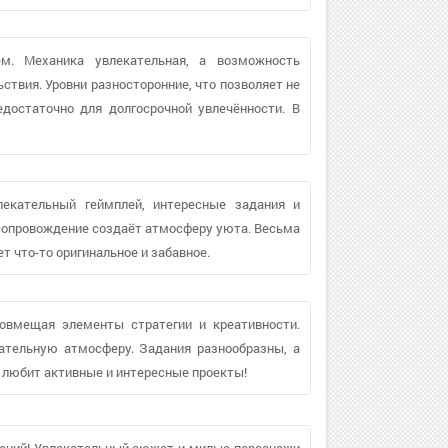
м. Механика увлекательная, а возможность
твия. Уровни разносторонние, что позволяет не
едостаточно для долгосрочной увлечённости. В
лекательный геймплей, интересные задания и
е сопровождение создаёт атмосферу уюта. Весьма
т что-то оригинальное и забавное.
совмещая элементы стратегии и креативности.
ательную атмосферу. Задания разнообразны, а
 любит активные и интересные проекты!
ючений! Увлекательный сюжет и милые персонажи