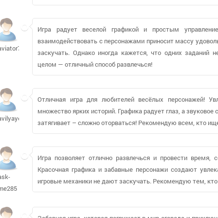
Игра радует веселой графикой и простым управление
взаимодействовать с персонажами приносит массу удовольс
aviator716
заскучать. Однако иногда кажется, что одних заданий н
целом — отличный способ развлечься!
Отличная игра для любителей весёлых персонажей! Ув
множество ярких историй. Графика радует глаз, а звуково
avilyayev556
затягивает – сложно оторваться! Рекомендую всем, кто ище
Игра позволяет отлично развлечься и провести время, 
Красочная графика и забавные персонажи создают увлек
ask-
игровые механики не дают заскучать. Рекомендую тем, кто
me285
Забавная игра, которая погружает в мир огорода и прикл