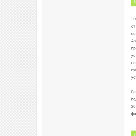
Же
от
ос
An
пр
ус
по
гр
ус
Вз
по
20
фа