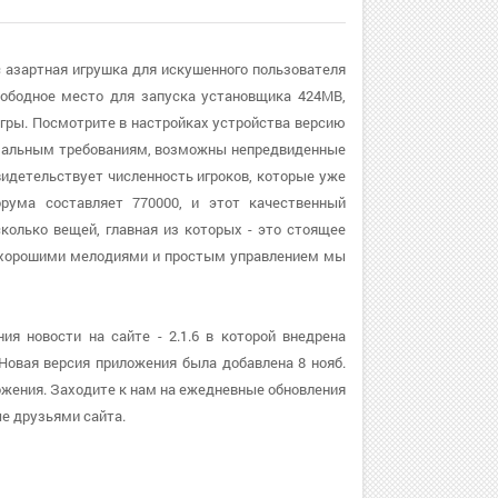
 азартная игрушка для искушенного пользователя
вободное место для запуска установщика 424MB,
игры. Посмотрите в настройках устройства версию
инимальным требованиям, возможны непредвиденные
идетельствует численность игроков, которые уже
орума составляет 770000, и этот качественный
колько вещей, главная из которых - это стоящее
и хорошими мелодиями и простым управлением мы
я новости на сайте - 2.1.6 в которой внедрена
Новая версия приложения была добавлена 8 нояб.
ожения. Заходите к нам на ежедневные обновления
е друзьями сайта.