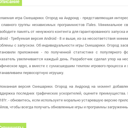
Описание
лаемая игра Смешарики. Огород на Андроид - представляющая интерес
 славного группы независимых программистов iTales. Минимальное с
вободите память от ненужного контента для гарантированного запуска 
droid - Требуемая версия Android - 8 и выше, из-за несоответствия м
облемы с запуском. Об индивидуальности игры Смешарики. Огород засв
тановили приложение - по полученной статистике с популярного ф
казатель увеличивается каждый день. Разработчик сделал упор на нес
афическое ядро, а вместе с сумасшедшим темпом игрового процесса 
танавливаем первосортную игрушку.
ломанная версия Смешарики. Огород на Андроид на момент добавлени
ддержка последних графических ускорителей, оцените преимущества. 
18?г. - обновитесь, если используете морально устаревшую версию прил
йлов, чтобы всегда получать обновленные игры и программы загруженны
Скриншоты