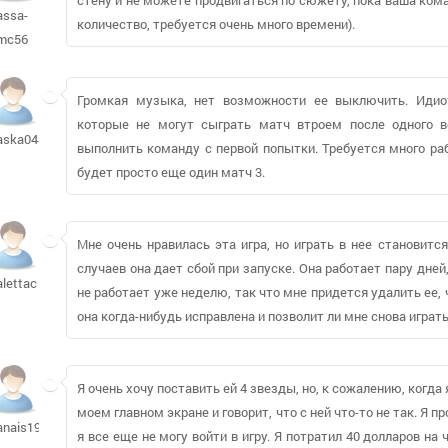
assa-
количество, требуется очень много времени).
mc56
Громкая музыка, нет возможности ее выключить. Идиот
которые не могут сыграть матч втроем после одного в
aska0485
выполнить команду с первой попытки. Требуется много раб
будет просто еще один матч 3.
Мне очень нравилась эта игра, но играть в нее становитс
случаев она дает сбой при запуске. Она работает пару дней,
alettac
не работает уже неделю, так что мне придется удалить ее,
она когда-нибудь исправлена и позволит ли мне снова играть
Я очень хочу поставить ей 4 звезды, но, к сожалению, когда 
моем главном экране и говорит, что с ней что-то не так. Я 
anais1973
я все еще не могу войти в игру. Я потратил 40 долларов на 