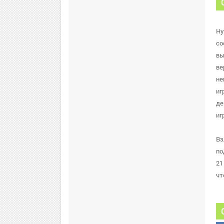
Ну
со
вы
ве
не
иг
де
иг
Вз
по
21
чт