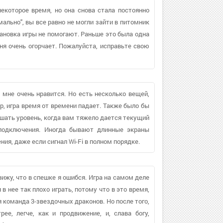
екоторое время, но она снова стала постоянно
мально", вы все равно не могли зайти в питомник
ановка игры не помогают. Раньше это была одна
еня очень огорчает. Пожалуйста, исправьте свою
а мне очень нравится. Но есть несколько вещей,
р, игра время от времени падает. Также было бы
ать уровень, когда вам тяжело дается текущий
 подключения. Иногда бывают длинные экраны
ия, даже если сигнал Wi-Fi в полном порядке.
 вижу, что в спешке я ошибся. Игра на самом деле
в нее так плохо играть, потому что в это время,
я команда 3-звездочных драконов. Но после того,
е, легче, как и продвижение, и, слава богу,