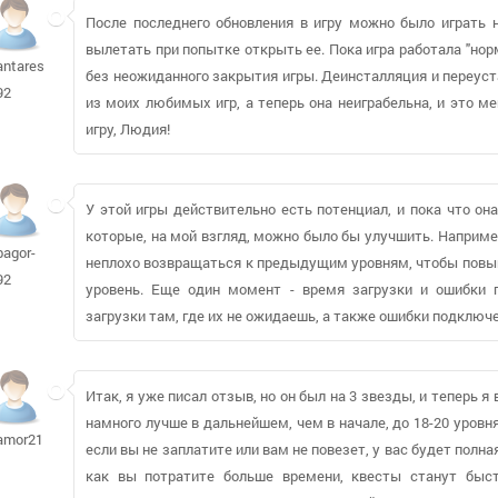
После последнего обновления в игру можно было играть н
вылетать при попытке открыть ее. Пока игра работала "нор
antares-
без неожиданного закрытия игры. Деинсталляция и переуст
92
из моих любимых игр, а теперь она неиграбельна, и это м
игру, Людия!
У этой игры действительно есть потенциал, и пока что он
которые, на мой взгляд, можно было бы улучшить. Наприме
bagor-
неплохо возвращаться к предыдущим уровням, чтобы повыш
92
уровень. Еще один момент - время загрузки и ошибки
загрузки там, где их не ожидаешь, а также ошибки подключен
Итак, я уже писал отзыв, но он был на 3 звезды, и теперь я
намного лучше в дальнейшем, чем в начале, до 18-20 уровня 
amor2142
если вы не заплатите или вам не повезет, у вас будет полна
как вы потратите больше времени, квесты станут быстре