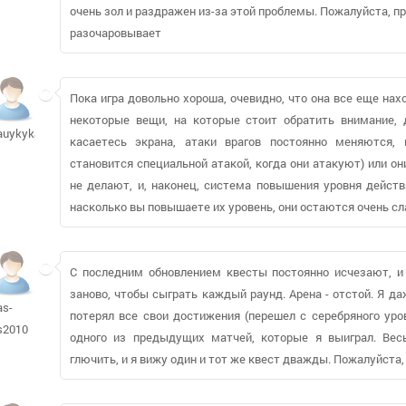
очень зол и раздражен из-за этой проблемы. Пожалуйста, пр
разочаровывает
Пока игра довольно хороша, очевидно, что она все еще нах
некоторые вещи, на которые стоит обратить внимание, д
auykykaidi573
касаетесь экрана, атаки врагов постоянно меняются,
становится специальной атакой, когда они атакуют) или они
не делают, и, наконец, система повышения уровня действ
насколько вы повышаете их уровень, они остаются очень с
С последним обновлением квесты постоянно исчезают, и
заново, чтобы сыграть каждый раунд. Арена - отстой. Я да
as-
потерял все свои достижения (перешел с серебряного уро
s2010
одного из предыдущих матчей, которые я выиграл. Вес
глючить, и я вижу один и тот же квест дважды. Пожалуйста,