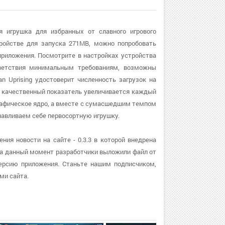
ая игрушка для избранных от славного игрового
ройстве для запуска 271MB, можно попробовать
риложения. Посмотрите в настройках устройства
ответствия минимальным требованиям, возможны
n Uprising удостоверит численность загрузок на
от качественный показатель увеличивается каждый
графическое ядро, а вместе с сумасшедшим темпом
навливаем себе первосортную игрушку.
ния новости на сайте - 0.3.3 в которой внедрена
На данный момент разработчики выложили файл от
версию приложения. Станьте нашим подписчиком,
ми сайта.