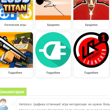
Логические игры
Бродилки
Бродилки
Подробнее
Подробнее
Подробнее
Комментарии
Неплохо. графика отличная! игра интересная. но нужно бол
стену и не можете продвигаться по сюжету, пока ваша кома